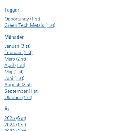
Taggar
Opportunity
(1 st)
Green Tech Metals
(1 st)
Månader
Januari
(3 st)
Februari
(1 st)
Mars
(2 st)
April
(1 st)
Maj
(1 st)
Juni
(1 st)
Augusti
(2 st)
September
(1 st)
Oktober
(1 st)
År
2025
(6 st)
2024
(1 st)