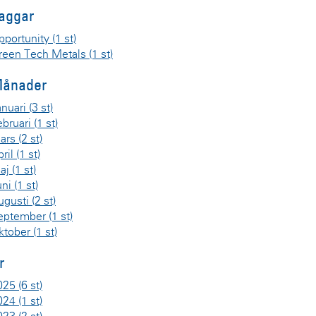
aggar
pportunity
(1 st)
reen Tech Metals
(1 st)
ånader
anuari
(3 st)
ebruari
(1 st)
ars
(2 st)
pril
(1 st)
aj
(1 st)
uni
(1 st)
ugusti
(2 st)
eptember
(1 st)
ktober
(1 st)
r
025
(6 st)
024
(1 st)