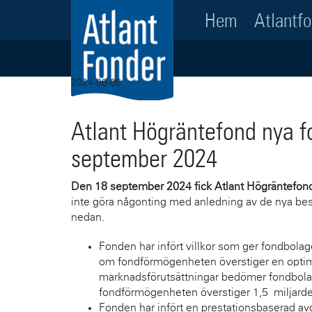
Hem
Atlantf
2024-08-06
Atlant Högräntefond nya 
september 2024
Den 18 september 2024 fick Atlant Högräntefo
inte göra någonting med anledning av de nya be
nedan.
Fonden har infört villkor som ger fondbolag
om fondförmögenheten överstiger en optimal
marknadsförutsättningar bedömer fondbolag
fondförmögenheten överstiger 1,5 miljarde
Fonden har infört en prestationsbaserad av