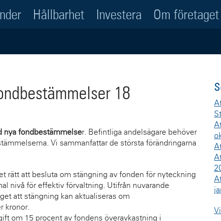
onder
Hållbarhet
Investera
Om företaget
S
fondbestämmelser 18
At
St
A
nd nya fondbestämmelse
r. Befintliga andelsägare behöver
o
stämmelserna. Vi sammanfattar de största förändringarna
At
A
2
et rätt att besluta om stängning av fonden för nyteckning
A
 nivå för effektiv förvaltning. Utifrån nuvarande
j
et att stängning kan aktualiseras om
r kronor.
Vi
gift om 15 procent av fondens överavkastning i