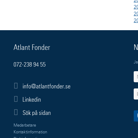
2
2
2
2
Atlant Fonder
N
Ja
072-238 94 55
info@atlantfonder.se
Linkedin
Sök på sidan
Medarbetare
Kontaktinformation