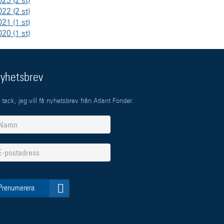
023
(2 st)
022
(2 st)
021
(1 st)
020
(1 st)
yhetsbrev
 tack, jag vill få nyhetsbrev från Atlant Fonder.
Prenumerera