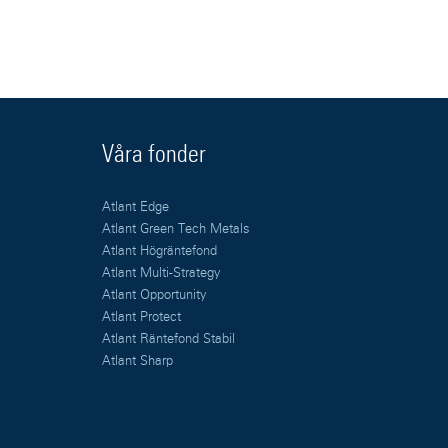
Våra fonder
Atlant Edge
Atlant Green Tech Metals
Atlant Högräntefond
Atlant Multi-Strategy
Atlant Opportunity
Atlant Protect
Atlant Räntefond Stabil
Atlant Sharp