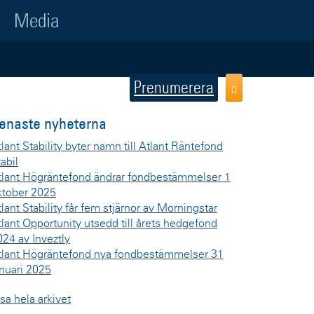
Media
Prenumerera
enaste nyheterna
lant Stability byter namn till Atlant Räntefond
abil
tlant Högräntefond ändrar fondbestämmelser 1
ktober 2025
lant Stability får fem stjärnor av Morningstar
tlant Opportunity utsedd till årets hedgefond
024 av Inveztly
tlant Högräntefond nya fondbestämmelser 31
anuari 2025
sa hela arkivet